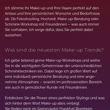
Ich stimme Ihr Make-up und Ihre Haare per­fekt auf den
Anlass und Ihre per­sön­lichen Wün­sche und Bedürf­nis­se
ab. Ob Foto­shoo­ting, Hoch­zeit, Make-up-Bera­tung oder
Schmink-Work­shop mit Freun­din­nen – was auch immer
Sie vor­haben, ich sorge dafür, dass Sie per­fekt dabei
aussehen.
Was sind die neuesten Make-up Trends?
Ich gebe liebend gerne Make-up-Work­shops und weihe
Sie in die wich­tig­sten Geheim­nisse der unter­schied­lichen
Schmink­techniken ein. Dabei lege ich großen Wert auf
eine indi­vi­duell-per­sön­liche Bera­tung und eine ange­
nehme Atmo­sphäre – sowohl im pro­fes­sio­nellen Bereich
wie auch in gemüt­li­cher Runde mit Freundinnen.
Entdecken Sie die Power eines per­fek­ten Sty­lings und was
sich hinter dem Wort Make-up alles verbirgt.
Sie finden mich im Szene­vier­tel Frank­furt Born­heim,